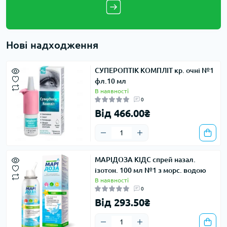
Нові надходження
СУПЕРОПТІК КОМПЛІТ кр. очні №1
фл.10 мл
В наявності
0
Від 466.00₴
МАРІДОЗА КІДС спрей назал.
ізотон. 100 мл №1 з морс. водою
В наявності
0
Від 293.50₴