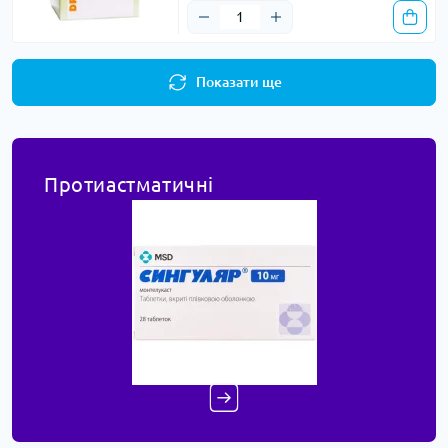
Показати ще
Протиастматичні