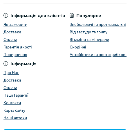
Інформація для клієнтів
Популярне
Як замовити
Знеболюючі та протизапальні
Доставка
Від застуди та грипу
Оплата
Вітаміни та мінерали
Гарантія якості
Снодійні
Повернення
Антибіотики та протигрибкові
Інформація
Про Нас
Доставка
Оплата
Наші Гарантії
Контакти
Карта сайту
Наші аптеки