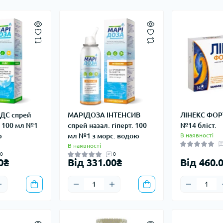
ДС спрей
МАРІДОЗА ІНТЕНСИВ
ЛІНЕКС ФОРТ
. 100 мл №1
спрей назал. гіперт. 100
№14 бліст.
ю
мл №1 з морс. водою
В наявності
В наявності
0
0
0₴
Від 331.00₴
Від 460.