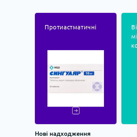
Протиастматичні
В
м
к
Нові надходження