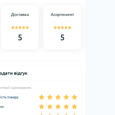
Доставка
Асортимент
5
5
одати відгук
итерії оцінювання:
ість товару
ни