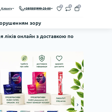
0
0
0
Клієнту
+38(050)999-20-00
порушенням зору
я ліків онлайн з доставкою по