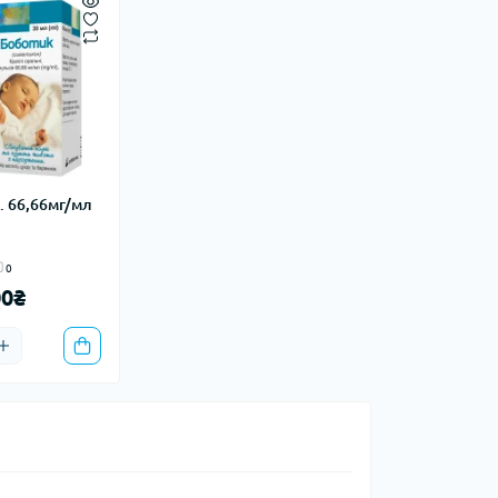
 66,66мг/мл
0
00₴