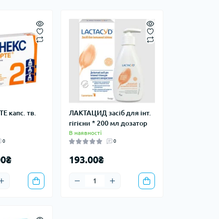
Е капс. тв.
ЛАКТАЦИД засіб для інт.
гігієни * 200 мл дозатор
В наявності
0
0
00₴
193.00₴