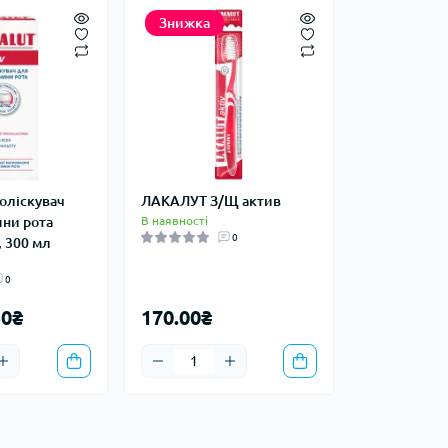
Знижка
оліскувач
ЛАКАЛУТ З/Щ актив
ни рота
В наявності
0
, 300 мл
0
50₴
170.00₴