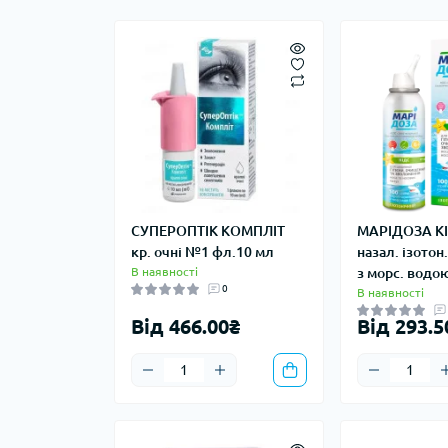
СУПЕРОПТІК КОМПЛІТ
МАРІДОЗА КІ
кр. очні №1 фл.10 мл
назал. ізотон
В наявності
з морс. водо
0
В наявності
Від 466.00₴
Від 293.5