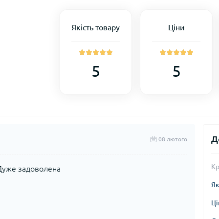
Якість товару
Ціни
5
5
Д
08 лютого
Кр
Дуже задоволена
Як
Ці