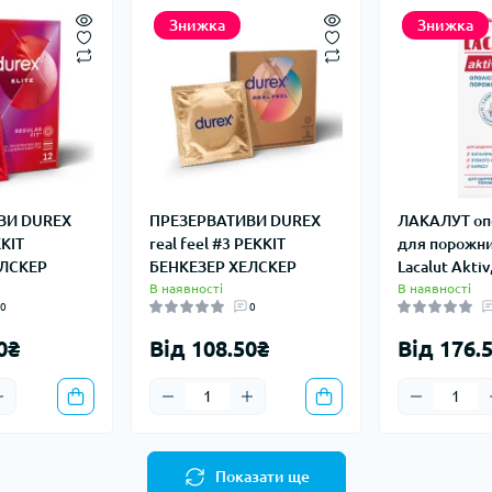
Знижка
Знижка
ВИ DUREX
ПРЕЗЕРВАТИВИ DUREX
ЛАКАЛУТ оп
КІТ
real feel #3 РЕККІТ
для порожни
ЕЛСКЕР
БЕНКЕЗЕР ХЕЛСКЕР
Lacalut Aktiv
В наявності
В наявності
0
0
0₴
Від 108.50₴
Від 176.
Показати ще