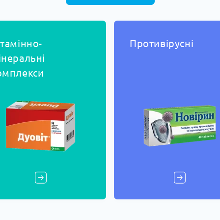
ітамінно-
Противірусні
інеральні
омплекси