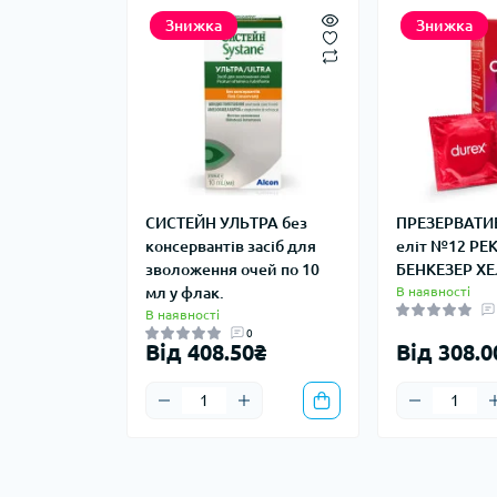
Знижка
Знижка
СИСТЕЙН УЛЬТРА без
ПРЕЗЕРВАТИ
консервантів засіб для
еліт №12 РЕК
зволоження очей по 10
БЕНКЕЗЕР Х
мл у флак.
В наявності
В наявності
0
Від 408.50₴
Від 308.0