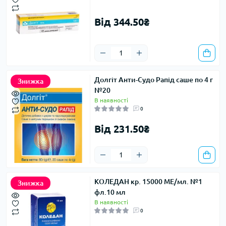
Від 344.50₴
Долгіт Анти-Судо Рапід саше по 4 г
Знижка
№20
В наявності
0
Від 231.50₴
КОЛЕДАН кр. 15000 МЕ/мл. №1
Знижка
фл.10 мл
В наявності
0