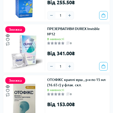
Від 255.50₴
ПРЕЗЕРВАТИВИ DUREX Invisble
Знижка
№12
В наявності
0
Від 341.00₴
ОТОФІКС краплі вуш., р-н по 15 мл
Знижка
(16.65 г) у флак. скл.
В наявності
0
Від 153.00₴