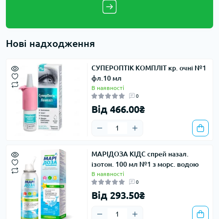
Нові надходження
СУПЕРОПТІК КОМПЛІТ кр. очні №1
фл.10 мл
В наявності
0
Від 466.00₴
МАРІДОЗА КІДС спрей назал.
ізотон. 100 мл №1 з морс. водою
В наявності
0
Від 293.50₴