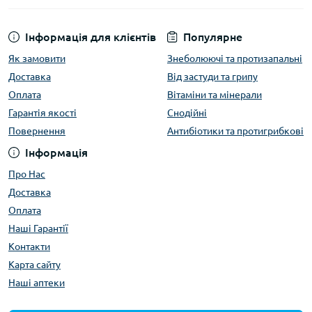
Інформація для клієнтів
Популярне
Як замовити
Знеболюючі та протизапальні
Доставка
Від застуди та грипу
Оплата
Вітаміни та мінерали
Гарантія якості
Снодійні
Повернення
Антибіотики та протигрибкові
Інформація
Про Нас
Доставка
Оплата
Наші Гарантії
Контакти
Карта сайту
Наші аптеки