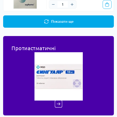
Показати ще
Протиастматичні