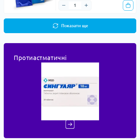
Показати ще
Протиастматичні