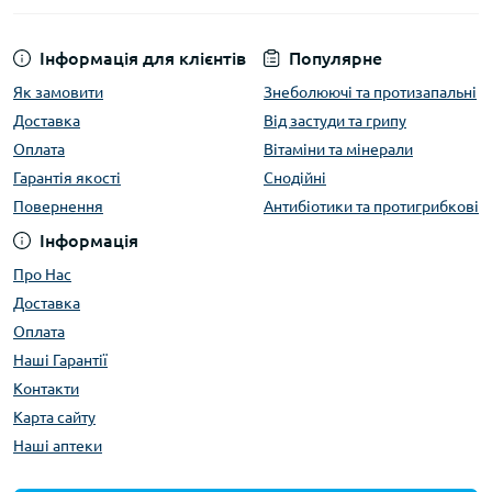
Інформація для клієнтів
Популярне
Як замовити
Знеболюючі та протизапальні
Доставка
Від застуди та грипу
Оплата
Вітаміни та мінерали
Гарантія якості
Снодійні
Повернення
Антибіотики та протигрибкові
Інформація
Про Нас
Доставка
Оплата
Наші Гарантії
Контакти
Карта сайту
Наші аптеки