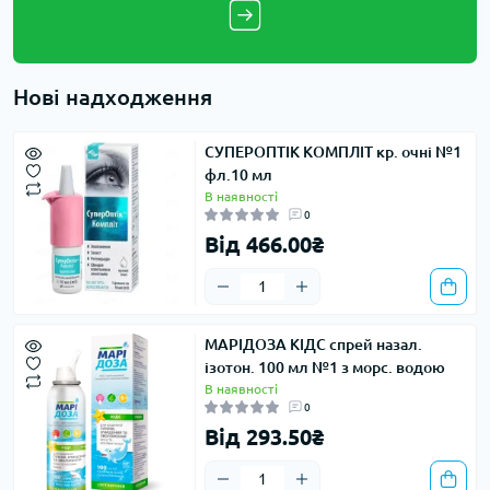
Нові надходження
СУПЕРОПТІК КОМПЛІТ кр. очні №1
фл.10 мл
В наявності
0
Від 466.00₴
МАРІДОЗА КІДС спрей назал.
ізотон. 100 мл №1 з морс. водою
В наявності
0
Від 293.50₴