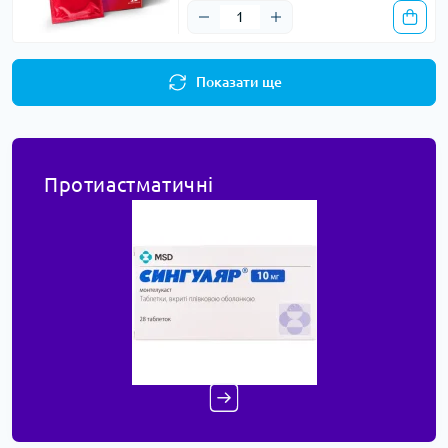
Показати ще
Протиастматичні