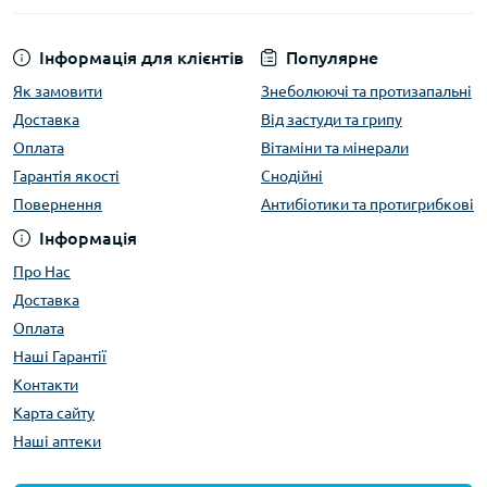
Інформація для клієнтів
Популярне
Як замовити
Знеболюючі та протизапальні
Доставка
Від застуди та грипу
Оплата
Вітаміни та мінерали
Гарантія якості
Снодійні
Повернення
Антибіотики та протигрибкові
Інформація
Про Нас
Доставка
Оплата
Наші Гарантії
Контакти
Карта сайту
Наші аптеки