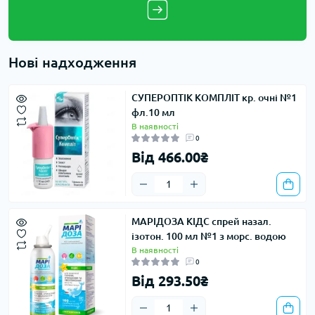
Нові надходження
СУПЕРОПТІК КОМПЛІТ кр. очні №1
фл.10 мл
В наявності
0
Від 466.00₴
МАРІДОЗА КІДС спрей назал.
ізотон. 100 мл №1 з морс. водою
В наявності
0
Від 293.50₴