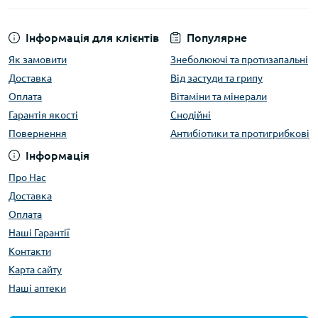
Інформація для клієнтів
Популярне
Як замовити
Знеболюючі та протизапальні
Доставка
Від застуди та грипу
Оплата
Вітаміни та мінерали
Гарантія якості
Снодійні
Повернення
Антибіотики та протигрибкові
Інформація
Про Нас
Доставка
Оплата
Наші Гарантії
Контакти
Карта сайту
Наші аптеки