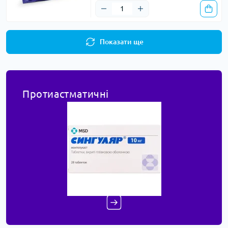
Показати ще
Протиастматичні