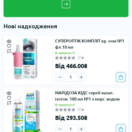
Нові надходження
СУПЕРОПТІК КОМПЛІТ кр. очні №1
фл.10 мл
В наявності
0
Від 466.00₴
МАРІДОЗА КІДС спрей назал.
ізотон. 100 мл №1 з морс. водою
В наявності
0
Від 293.50₴