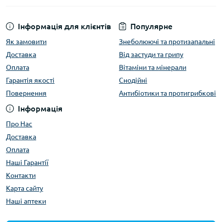
Інформація для клієнтів
Популярне
Як замовити
Знеболюючі та протизапальні
Доставка
Від застуди та грипу
Оплата
Вітаміни та мінерали
Гарантія якості
Снодійні
Повернення
Антибіотики та протигрибкові
Інформація
Про Нас
Доставка
Оплата
Наші Гарантії
Контакти
Карта сайту
Наші аптеки