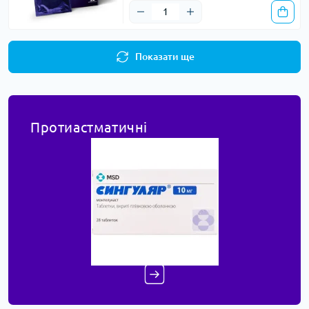
Показати ще
Протиастматичні