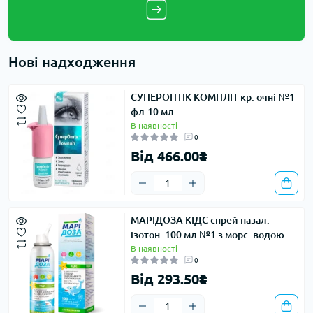
Нові надходження
СУПЕРОПТІК КОМПЛІТ кр. очні №1
фл.10 мл
В наявності
0
Від 466.00₴
МАРІДОЗА КІДС спрей назал.
ізотон. 100 мл №1 з морс. водою
В наявності
0
Від 293.50₴