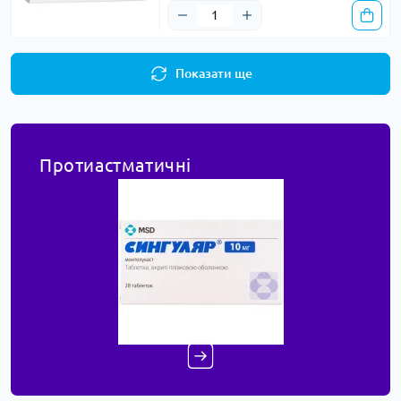
Показати ще
Протиастматичні