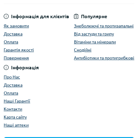
Інформація для клієнтів
Популярне
Як замовити
Знеболюючі та протизапальні
Доставка
Від застуди та грипу
Оплата
Вітаміни та мінерали
Гарантія якості
Снодійні
Повернення
Антибіотики та протигрибкові
Інформація
Про Нас
Доставка
Оплата
Наші Гарантії
Контакти
Карта сайту
Наші аптеки