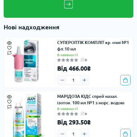
Нові надходження
СУПЕРОПТІК КОМПЛІТ кр. очні №1
фл.10 мл
В наявності
0
Від 466.00₴
МАРІДОЗА КІДС спрей назал.
ізотон. 100 мл №1 з морс. водою
В наявності
0
Від 293.50₴