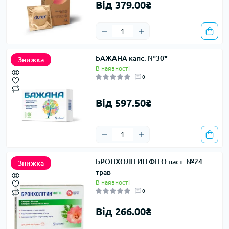
Від 379.00₴
БАЖАНА капс. №30*
Знижка
В наявності
0
Від 597.50₴
БРОНХОЛІТИН ФІТО паст. №24
Знижка
трав
В наявності
0
Від 266.00₴