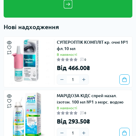
Нові надходження
СУПЕРОПТІК КОМПЛІТ кр. очні №1
фл.10 мл
В наявності
0
Від 466.00₴
МАРІДОЗА КІДС спрей назал.
ізотон. 100 мл №1 з морс. водою
В наявності
0
Від 293.50₴