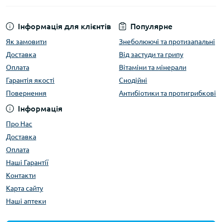
Інформація для клієнтів
Популярне
Як замовити
Знеболюючі та протизапальні
Доставка
Від застуди та грипу
Оплата
Вітаміни та мінерали
Гарантія якості
Снодійні
Повернення
Антибіотики та протигрибкові
Інформація
Про Нас
Доставка
Оплата
Наші Гарантії
Контакти
Карта сайту
Наші аптеки