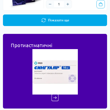
Показати ще
Протиастматичні